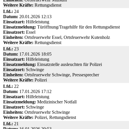
Weitere Kräfte:
Rettungsdienst
Lfd.:
24
Datum:
20.01.2026 12:13
Einsatzart:
Hilfeleistung
Einsatzmeldung:
Türöffnung/Tragehilfe für den Rettungsdienst
Einsatzort:
Essel
Einheiten:
Ortsfeuerwehr Essel, Ortsfeuerwehr Kutenholz
Weitere Kräfte:
Rettungsdienst
Lfd.:
23
Datum:
17.01.2026 18:05
Einsatzart:
Hilfeleistung
Einsatzmeldung:
Einsatzstelle ausleuchten für Polizei
Einsatzort:
Schwinge
Einheiten:
Ortsfeuerwehr Schwinge, Pressesprecher
Weitere Kräfte:
Polizei
Lfd.:
22
Datum:
17.01.2026 17:12
Einsatzart:
Hilfeleistung
Einsatzmeldung:
Medizinischer Notfall
Einsatzort:
Schwinge
Einheiten:
Ortsfeuerwehr Schwinge
Weitere Kräfte:
Polizei, Rettungsdienst
Lfd.:
21
Datum:
16.01.2026 20:53