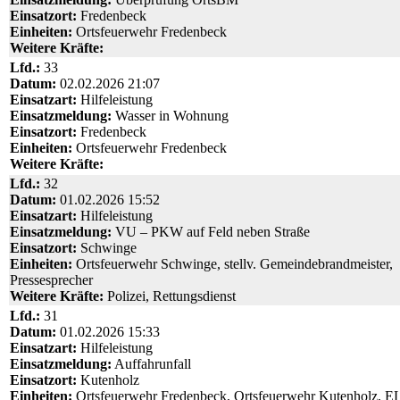
Einsatzort:
Fredenbeck
Einheiten:
Ortsfeuerwehr Fredenbeck
Weitere Kräfte:
Lfd.:
33
Datum:
02.02.2026 21:07
Einsatzart:
Hilfeleistung
Einsatzmeldung:
Wasser in Wohnung
Einsatzort:
Fredenbeck
Einheiten:
Ortsfeuerwehr Fredenbeck
Weitere Kräfte:
Lfd.:
32
Datum:
01.02.2026 15:52
Einsatzart:
Hilfeleistung
Einsatzmeldung:
VU – PKW auf Feld neben Straße
Einsatzort:
Schwinge
Einheiten:
Ortsfeuerwehr Schwinge, stellv. Gemeindebrandmeister,
Pressesprecher
Weitere Kräfte:
Polizei, Rettungsdienst
Lfd.:
31
Datum:
01.02.2026 15:33
Einsatzart:
Hilfeleistung
Einsatzmeldung:
Auffahrunfall
Einsatzort:
Kutenholz
Einheiten:
Ortsfeuerwehr Fredenbeck, Ortsfeuerwehr Kutenholz, E