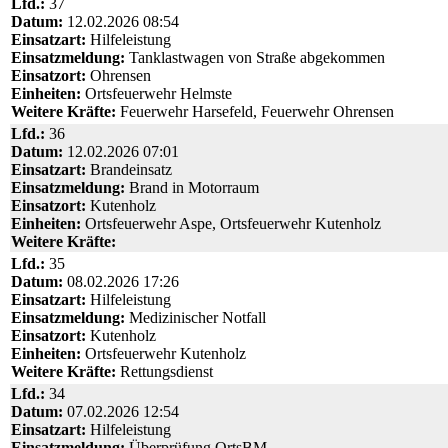
Lfd.:
37
Datum:
12.02.2026 08:54
Einsatzart:
Hilfeleistung
Einsatzmeldung:
Tanklastwagen von Straße abgekommen
Einsatzort:
Ohrensen
Einheiten:
Ortsfeuerwehr Helmste
Weitere Kräfte:
Feuerwehr Harsefeld, Feuerwehr Ohrensen
Lfd.:
36
Datum:
12.02.2026 07:01
Einsatzart:
Brandeinsatz
Einsatzmeldung:
Brand in Motorraum
Einsatzort:
Kutenholz
Einheiten:
Ortsfeuerwehr Aspe, Ortsfeuerwehr Kutenholz
Weitere Kräfte:
Lfd.:
35
Datum:
08.02.2026 17:26
Einsatzart:
Hilfeleistung
Einsatzmeldung:
Medizinischer Notfall
Einsatzort:
Kutenholz
Einheiten:
Ortsfeuerwehr Kutenholz
Weitere Kräfte:
Rettungsdienst
Lfd.:
34
Datum:
07.02.2026 12:54
Einsatzart:
Hilfeleistung
Einsatzmeldung:
Überprüfung OrtsBM