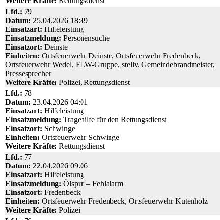
Weitere Kräfte:
Rettungsdienst
Lfd.:
79
Datum:
25.04.2026 18:49
Einsatzart:
Hilfeleistung
Einsatzmeldung:
Personensuche
Einsatzort:
Deinste
Einheiten:
Ortsfeuerwehr Deinste, Ortsfeuerwehr Fredenbeck,
Ortsfeuerwehr Wedel, ELW-Gruppe, stellv. Gemeindebrandmeister,
Pressesprecher
Weitere Kräfte:
Polizei, Rettungsdienst
Lfd.:
78
Datum:
23.04.2026 04:01
Einsatzart:
Hilfeleistung
Einsatzmeldung:
Tragehilfe für den Rettungsdienst
Einsatzort:
Schwinge
Einheiten:
Ortsfeuerwehr Schwinge
Weitere Kräfte:
Rettungsdienst
Lfd.:
77
Datum:
22.04.2026 09:06
Einsatzart:
Hilfeleistung
Einsatzmeldung:
Ölspur – Fehlalarm
Einsatzort:
Fredenbeck
Einheiten:
Ortsfeuerwehr Fredenbeck, Ortsfeuerwehr Kutenholz
Weitere Kräfte:
Polizei