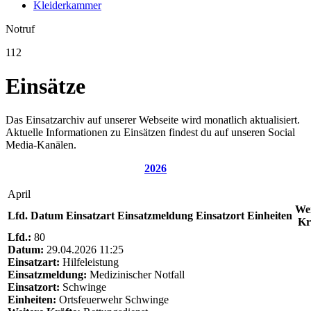
Kleiderkammer
Notruf
112
Einsätze
Das Einsatzarchiv auf unserer Webseite wird monatlich aktualisiert.
Aktuelle Informationen zu Einsätzen findest du auf unseren Social
Media-Kanälen.
2026
April
Wei
Lfd.
Datum
Einsatzart
Einsatzmeldung
Einsatzort
Einheiten
Kr
Lfd.:
80
Datum:
29.04.2026 11:25
Einsatzart:
Hilfeleistung
Einsatzmeldung:
Medizinischer Notfall
Einsatzort:
Schwinge
Einheiten:
Ortsfeuerwehr Schwinge