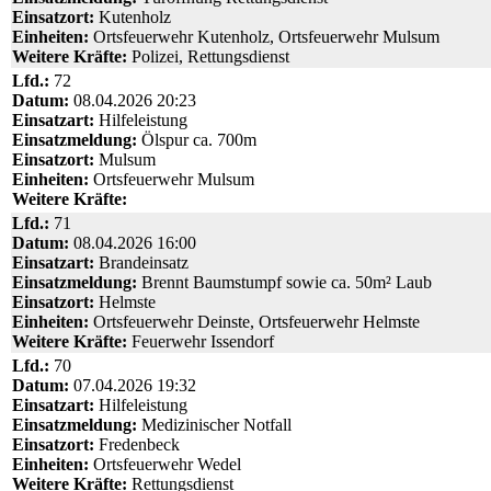
Einsatzort:
Kutenholz
Einheiten:
Ortsfeuerwehr Kutenholz, Ortsfeuerwehr Mulsum
Weitere Kräfte:
Polizei, Rettungsdienst
Lfd.:
72
Datum:
08.04.2026 20:23
Einsatzart:
Hilfeleistung
Einsatzmeldung:
Ölspur ca. 700m
Einsatzort:
Mulsum
Einheiten:
Ortsfeuerwehr Mulsum
Weitere Kräfte:
Lfd.:
71
Datum:
08.04.2026 16:00
Einsatzart:
Brandeinsatz
Einsatzmeldung:
Brennt Baumstumpf sowie ca. 50m² Laub
Einsatzort:
Helmste
Einheiten:
Ortsfeuerwehr Deinste, Ortsfeuerwehr Helmste
Weitere Kräfte:
Feuerwehr Issendorf
Lfd.:
70
Datum:
07.04.2026 19:32
Einsatzart:
Hilfeleistung
Einsatzmeldung:
Medizinischer Notfall
Einsatzort:
Fredenbeck
Einheiten:
Ortsfeuerwehr Wedel
Weitere Kräfte:
Rettungsdienst