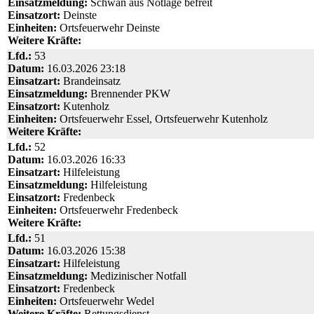
Einsatzmeldung:
Schwan aus Notlage befreit
Einsatzort:
Deinste
Einheiten:
Ortsfeuerwehr Deinste
Weitere Kräfte:
Lfd.:
53
Datum:
16.03.2026 23:18
Einsatzart:
Brandeinsatz
Einsatzmeldung:
Brennender PKW
Einsatzort:
Kutenholz
Einheiten:
Ortsfeuerwehr Essel, Ortsfeuerwehr Kutenholz
Weitere Kräfte:
Lfd.:
52
Datum:
16.03.2026 16:33
Einsatzart:
Hilfeleistung
Einsatzmeldung:
Hilfeleistung
Einsatzort:
Fredenbeck
Einheiten:
Ortsfeuerwehr Fredenbeck
Weitere Kräfte:
Lfd.:
51
Datum:
16.03.2026 15:38
Einsatzart:
Hilfeleistung
Einsatzmeldung:
Medizinischer Notfall
Einsatzort:
Fredenbeck
Einheiten:
Ortsfeuerwehr Wedel
Weitere Kräfte:
Rettungsdienst