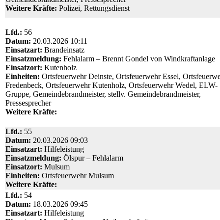
Weitere Kräfte:
Polizei, Rettungsdienst
Lfd.:
56
Datum:
20.03.2026 10:11
Einsatzart:
Brandeinsatz
Einsatzmeldung:
Fehlalarm – Brennt Gondel von Windkraftanlage
Einsatzort:
Kutenholz
Einheiten:
Ortsfeuerwehr Deinste, Ortsfeuerwehr Essel, Ortsfeuerw
Fredenbeck, Ortsfeuerwehr Kutenholz, Ortsfeuerwehr Wedel, ELW-
Gruppe, Gemeindebrandmeister, stellv. Gemeindebrandmeister,
Pressesprecher
Weitere Kräfte:
Lfd.:
55
Datum:
20.03.2026 09:03
Einsatzart:
Hilfeleistung
Einsatzmeldung:
Ölspur – Fehlalarm
Einsatzort:
Mulsum
Einheiten:
Ortsfeuerwehr Mulsum
Weitere Kräfte:
Lfd.:
54
Datum:
18.03.2026 09:45
Einsatzart:
Hilfeleistung