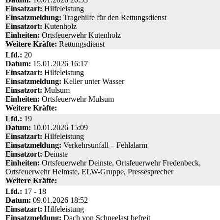
Einsatzart:
Hilfeleistung
Einsatzmeldung:
Tragehilfe für den Rettungsdienst
Einsatzort:
Kutenholz
Einheiten:
Ortsfeuerwehr Kutenholz
Weitere Kräfte:
Rettungsdienst
Lfd.:
20
Datum:
15.01.2026 16:17
Einsatzart:
Hilfeleistung
Einsatzmeldung:
Keller unter Wasser
Einsatzort:
Mulsum
Einheiten:
Ortsfeuerwehr Mulsum
Weitere Kräfte:
Lfd.:
19
Datum:
10.01.2026 15:09
Einsatzart:
Hilfeleistung
Einsatzmeldung:
Verkehrsunfall – Fehlalarm
Einsatzort:
Deinste
Einheiten:
Ortsfeuerwehr Deinste, Ortsfeuerwehr Fredenbeck,
Ortsfeuerwehr Helmste, ELW-Gruppe, Pressesprecher
Weitere Kräfte:
Lfd.:
17 - 18
Datum:
09.01.2026 18:52
Einsatzart:
Hilfeleistung
Einsatzmeldung:
Dach von Schneelast befreit