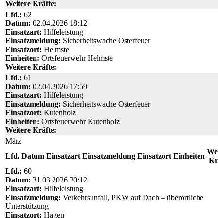
Weitere Kräfte:
Lfd.:
62
Datum:
02.04.2026 18:12
Einsatzart:
Hilfeleistung
Einsatzmeldung:
Sicherheitswache Osterfeuer
Einsatzort:
Helmste
Einheiten:
Ortsfeuerwehr Helmste
Weitere Kräfte:
Lfd.:
61
Datum:
02.04.2026 17:59
Einsatzart:
Hilfeleistung
Einsatzmeldung:
Sicherheitswache Osterfeuer
Einsatzort:
Kutenholz
Einheiten:
Ortsfeuerwehr Kutenholz
Weitere Kräfte:
März
Wei
Lfd.
Datum
Einsatzart
Einsatzmeldung
Einsatzort
Einheiten
Kr
Lfd.:
60
Datum:
31.03.2026 20:12
Einsatzart:
Hilfeleistung
Einsatzmeldung:
Verkehrsunfall, PKW auf Dach – überörtliche
Unterstützung
Einsatzort:
Hagen