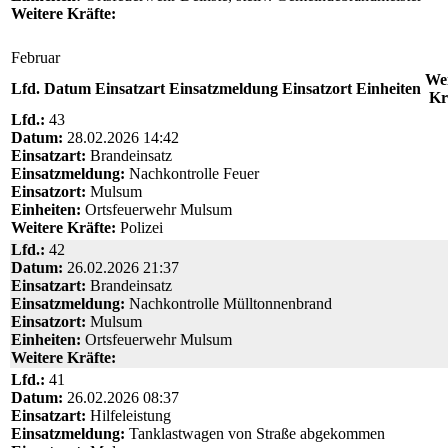
Weitere Kräfte:
Februar
Wei
Lfd.
Datum
Einsatzart
Einsatzmeldung
Einsatzort
Einheiten
Kr
Lfd.:
43
Datum:
28.02.2026 14:42
Einsatzart:
Brandeinsatz
Einsatzmeldung:
Nachkontrolle Feuer
Einsatzort:
Mulsum
Einheiten:
Ortsfeuerwehr Mulsum
Weitere Kräfte:
Polizei
Lfd.:
42
Datum:
26.02.2026 21:37
Einsatzart:
Brandeinsatz
Einsatzmeldung:
Nachkontrolle Mülltonnenbrand
Einsatzort:
Mulsum
Einheiten:
Ortsfeuerwehr Mulsum
Weitere Kräfte:
Lfd.:
41
Datum:
26.02.2026 08:37
Einsatzart:
Hilfeleistung
Einsatzmeldung:
Tanklastwagen von Straße abgekommen