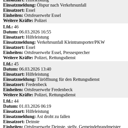
Einsatzmeldung:
Ölspur nach Verkehrsunfall
Einsatzort:
Essel
Einheiten:
Ortsfeuerwehr Essel
Weitere Kräfte:
Polizei
Lfd.:
46
Datum:
06.03.2026 16:55
Einsatzart:
Hilfeleistung
Einsatzmeldung:
Verkehrsunfall Kleintransporter/PKW
Einsatzort:
Essel
Einheiten:
Ortsfeuerwehr Essel, Pressesprecher
Weitere Kräfte:
Polizei, Rettungsdienst
Lfd.:
45
Datum:
06.03.2026 13:40
Einsatzart:
Hilfeleistung
Einsatzmeldung:
Türöffnung für den Rettungsdienst
Einsatzort:
Fredenbeck
Einheiten:
Ortsfeuerwehr Fredenbeck
Weitere Kräfte:
Polizei, Rettungsdienst
Lfd.:
44
Datum:
01.03.2026 06:19
Einsatzart:
Hilfeleistung
Einsatzmeldung:
Ast droht zu fallen
Einsatzort:
Deinste
Einheiten:
Ortsfeuerwehr Deinste, stellv. Gemeindebrandmeister